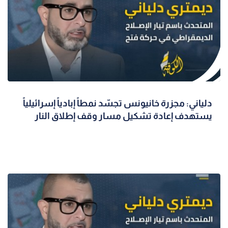
دلياني: مجزرة خانيونس تجسّد نمطاً إبادياً إسرائيلياً
يستهدف إعادة تشكيل مسار وقف إطلاق النار