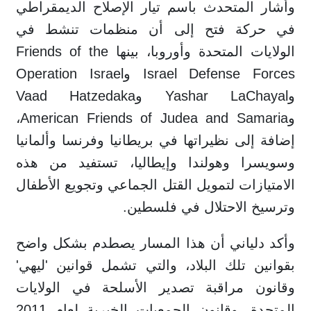
وأشار المتحدث باسم تيار الإصلاح الديمقراطي
في حركة فتح إلى أن منظمات تنشط في
الولايات المتحدة وأوروبا، بينها Friends of the
Israel Defense Forces وOperation Israel
وYashar LaChayal وVaad Hatzedaka
وAmerican Friends of Judea and Samaria،
إضافة إلى نظيراتها في بريطانيا وفرنسا وألمانيا
وسويسرا وهولندا وإيطاليا، تستفيد من هذه
الامتيازات لتمويل القتل الجماعي وتجويع الأطفال
وترسيخ الاحتلال في فلسطين.
وأكد دلياني أن هذا المسار يصطدم بشكل واضح
بقوانين تلك البلاد، والتي تشمل قوانين 'ليهي'
وقانون مراقبة تصدير الأسلحة في الولايات
المتحدة، وقانون الجمعيات الخيرية لعام 2011