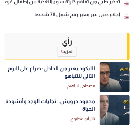
تحذير طبي من تفاقم كارثة سوء التغذية بين أطفال غزة
إجلاء طبي عبر معبر رفح شمل 78 شخصا
رأي
المزيد
الليكود يهتز من الداخل: صراع على اليوم
التالي لنتنياهو
مصطفى ابراهيم
محمود درويش.. تجليات الوجد وأنشودة
الحياة
ثائر أبو عطيوي