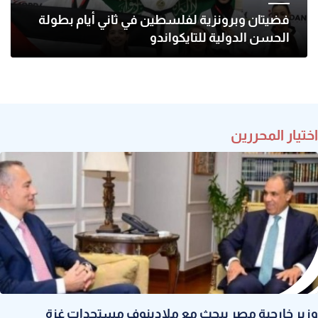
فضيتان وبرونزية لفلسطين في ثاني أيام بطولة
الحسن الدولية للتايكواندو
اختيار المحررين
وزير خارجية مصر يبحث مع ملادينوف مستجدات غزة