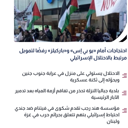
احتجاجات أمام «يو بي إس» و«باركيلز» رفضًا لتمويل
مرتبط بالاحتلال الإسرائيلي
الاحتلال يستولي على منزل في عرابة جنوب جنين
ويحوّله إلى ثكنة عسكرية
بلدية جباليا النزلة تحذر من تفاقم أزمة المياه بعد تدمير
الآبار الرئيسية
مؤسسة هند رجب تقدم شكوى في فيتنام ضد جندي
احتياط إسرائيلي بتهم تتعلق بجرائم حرب في غزة
ولبنان