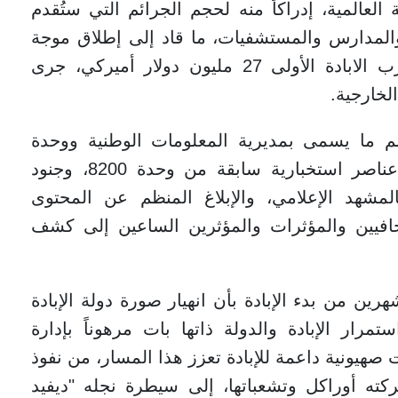
عالمية، إدراكاً منه لحجم الجرائم التي ستُقدم
والمدارس والمستشفيات، ما قاد إلى إطلاق موجة
دعائية طارئة تجاوزت كلفتها في أيام حرب الابادة الأولى 27 مليون دولار أميركي، جرى
لخارجية.
م ما يسمى بمديرية المعلومات الوطنية ووحدة
المتحدث باسم جيش الإبادة، إلى جانب عناصر استخبارية سابقة من وحدة 8200، وجنود
مشهد الإعلامي، والإبلاغ المنظم عن المحتوى
افيين والمؤثرات والمؤثرين الساعين إلى كشف
رين من بدء الإبادة بأن انهيار صورة دولة الإبادة
تمرار الإبادة والدولة ذاتها بات مرهوناً بإدارة
صهيونية داعمة للإبادة تعزز هذا المسار، من نفوذ
كته أوراكل وتشعباتها، إلى سيطرة نجله "ديفيد