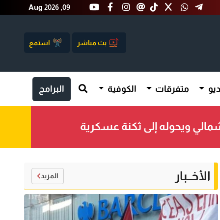
Aug 2026 ,09
بث مباشر
استمع
يو
متفرقات
الكوفية
البرامج
الشمالي ويحوله إلى ثكنة عسكرية
الأخــبار
المزيد