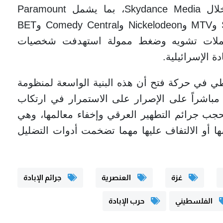
إليسون" على Paramount Global من خلال Skydance Media، بما يشمل Paramount
Pictures وCBS وCBS News وShowtime وMTV وNickelodeon وComedy Central وBET
Pa، إضافة إلى حملات تشويه وضغط ممولة استهدفت شخصيات
ة الإسرائيلية.
طي في حركة فتح أن هذه البنية الواسعة لمنظومة
اً مباشراً على الإصرار على الاستمرار في ارتكاب
حجب جرائم التطهير العرقي وإخفاء معالمها، وهي
ا أو الالتفاف عليها مهما تضخمت أدوات التضليل
غزة
العنصرية
جرائم الإبادة
الفلسطيني
حرب الإبادة