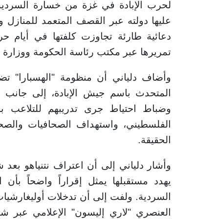
لحرب الإبادة في غزة من خسارة السردية ال
عليها دولته عبر القصف المتعمد للمنازل 
تمريرها عبر مكتب رئاسة الحكومة ووزارة ا
وأضاف دلياني أن منظومة "الهسبارا" تض
وضباط احتياط جرى تدريبهم للتلاعب بال
الفلسطيني، واستهداف الصحافيات والصح
الحقيقة.
وأشار دلياني إلى أن اعتراف نتنياهو بعد شه
يهدد مستقبلها يمثل إقراراً واضحاً بأن اس
السردية. ولفت إلى أن تدخلات أوليغارشيات 
العنصري "لاري إليسون" الإعلامي عبر شر