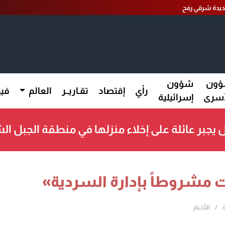
 جديدة شرقي رفح
ون
شؤون
رأي
إقتصاد
تقـاريــر
العالم
فيد
أسرى
إسرائيلية
لال يجبر عائلة على إخلاء منزلها في منطقة الجبل 
ات مشروطاً بإدارة السردية»
الأخـبار