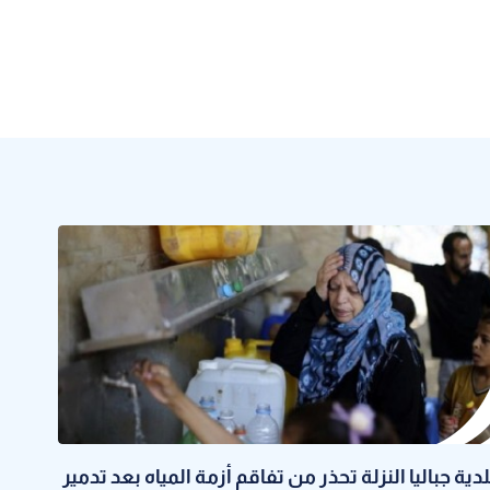
لدية جباليا النزلة تحذر من تفاقم أزمة المياه بعد تدمير