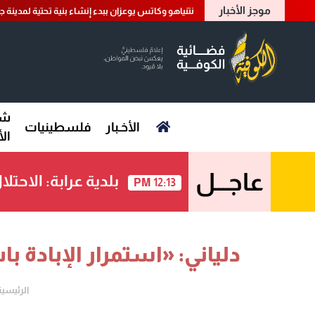
موجز الأخبار
نتنياهو وكاتس يوعزان ببدء إنشاء بنية تحتية لمدينة
شؤ
الأخـبار
فلسطينيات
ال
عاجـــل
بلدية عرابة: الاحت
12:13 PM
دلياني: «استمرار الإبادة ب
الرئيسية