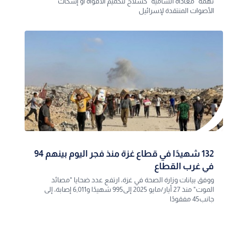
تهمة "معاداة السامية" كسلاح لتكميم الأفواه أو إسكات
الأصوات المنتقدة لإسرائيل
132 شهيدًا في قطاع غزة منذ فجر اليوم بينهم 94
في غرب القطاع
ووفق بيانات وزارة الصحة في غزة، ارتفع عدد ضحايا "مصائد
الموت" منذ 27 أيار/مايو 2025 إلى995 شهيدًا و6,011 إصابة، إلى
جانب45 مفقودًا