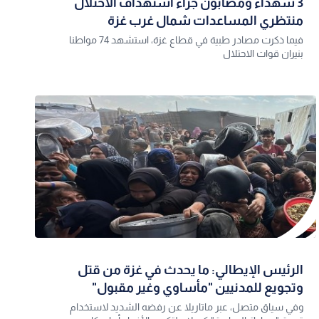
3 شهداء ومصابون جراء استهداف الاحتلال
منتظري المساعدات شمال غرب غزة
فيما ذكرت مصادر طبية في قطاع غزة، استشهد 74 مواطنا
بنيران قوات الاحتلال
الرئيس الإيطالي: ما يحدث في غزة من قتل
وتجويع للمدنيين "مأساوي وغير مقبول"
وفي سياق متصل، عبر ماتاريلا عن رفضه الشديد لاستخدام