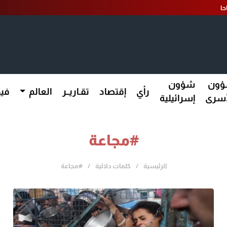
ون
شؤون
رأي
إقتصاد
تقـاريــر
العالم
فيد
أسرى
إسرائيلية
#مجاعة
الرئيسية
كلمات دلالية
#مجاعة