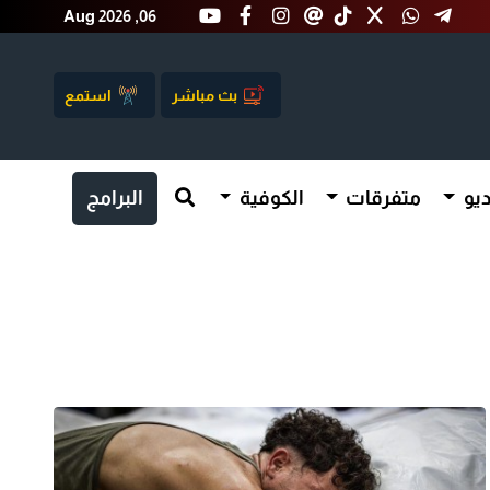
Aug 2026 ,06
بث مباشر
استمع
يو
متفرقات
الكوفية
البرامج