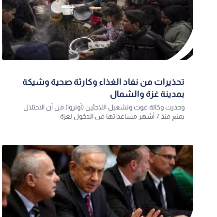
تحذيرات من نفاد الغذاء وكارثة صحية وشيكة
بمدينة غزة والشمال
وحذرت وكالة غوث وتشغيل اللاجئين (أونروا) من أن الاحتلال
يمنع منذ 7 أشهر مساعداتها من الدخول لغزة