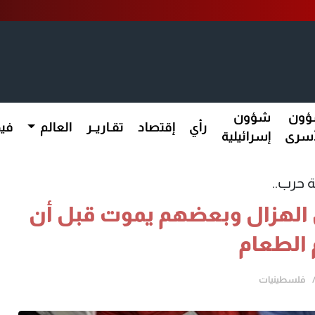
ون
شؤون
رأي
إقتصاد
تقـاريــر
العالم
فيد
أسرى
إسرائيلية
 حرب..
 الهزال وبعضهم يموت قبل أن
الطعام
فلسطينيات