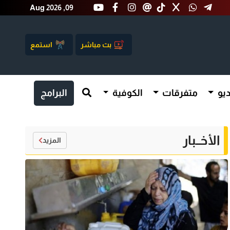
Aug 2026 ,09
بث مباشر
استمع
يو
متفرقات
الكوفية
البرامج
الأخــبار
المزيد