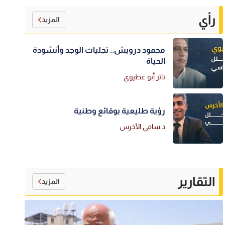
رأي
المزيد
محمود درويش.. تجليات الوجد وأنشودة
الحياة
ثائر أبو عطيوي
رؤية طليعية بوقائع وطنية
د.سامي الأخرس
التقارير
المزيد