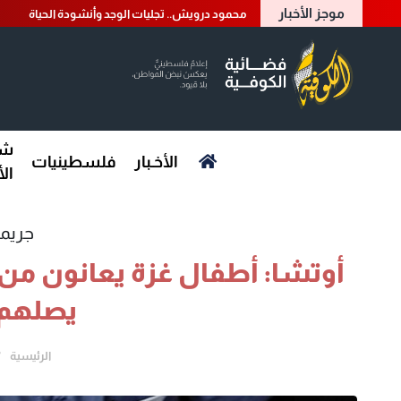
موجز الأخبار
محمود درويش.. تجليات الوجد وأنشودة الحياة
شؤ
الأخـبار
فلسطينيات
ال
جريمة
أوتشا: أطفال غزة يعانون من
يصلهم 
الرئيسية