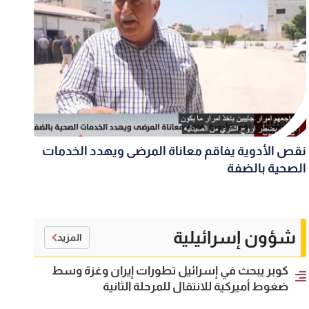
نقص الأدوية يفاقم معاناة المرضى ويهدد الخدمات
الصحية بالضفة
شؤون إسرائيلية
المزيد
كوبر يبحث في إسرائيل تطورات إيران وغزة وسط
ضغوط أميركية للانتقال للمرحلة الثانية