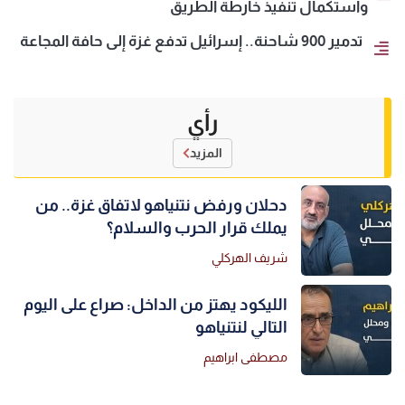
واستكمال تنفيذ خارطة الطريق
تدمير 900 شاحنة.. إسرائيل تدفع غزة إلى حافة المجاعة
رأي
المزيد
دحلان ورفض نتنياهو لاتفاق غزة.. من
يملك قرار الحرب والسلام؟
شريف الهركلي
الليكود يهتز من الداخل: صراع على اليوم
التالي لنتنياهو
مصطفى ابراهيم