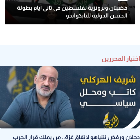
فضيتان وبرونزية لفلسطين في ثاني أيام بطولة
الحسن الدولية للتايكواندو
اختيار المحررين
دحلان ورفض نتنياهو لاتفاق غزة.. من يملك قرار الحرب