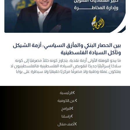
بين الحصار البنكي والمأزق السياسي: أزمة الشيكل
وتآكل السيادة الفلسطينية
ما يبدو للوهلة الأولى أزمة نقدية، يتجاوز كونه خللًا مصرفيًا إلى كونه
سلاحًا إسرائيليًا جديدًا لتقويض السيادة الفلسطينية فالفلسطينيون لا
يملكون عملة وطنية ولا مصرفًا مركزيًا حقيقيًا ولا سيطرة على بوابا
الرئيسية
عن الكوفية
البرامج
راسلنا
أضف مقال