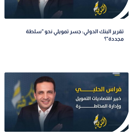
تقرير البنك الدولي: جسر تمويلي نحو "سلطة
مجددة"؟