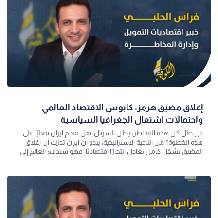
إغلاق مضيق هرمز: كابوس الاقتصاد العالمي
واحتمالات اشتعال الجغرافيا السياسية
في ظل كل هذه المخاطر، يظل السؤال: هل تقدم إيران فعليًا على
هذه الخطوة؟ من الناحية الاستراتيجية، يبدو أن إيران تدرك أن إغلاق
المضيق بشكل كامل يعادل انتحارًا اقتصاديًا، فهو سيدفع العالم إلى
رد عسكري، وي