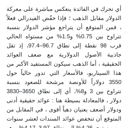
أي تحرك في الفائدة ينعكس مباشرة على معركة
الدولار مقابل الذهب ؛ فإذا خفّض الفيدرالي فعلاً
، فمن المتوقع أن يتراجع مؤشر الدولار بنسبة
تتراوح بين 0.75% و1.5% من مستواه الحالي
قرب 98 نقطة إلى نطاق 96.7–97.4، إذ تقل
جاذبية الأصول الدولارية مع ضعف العوائد
الحقيقية ، أما الذهب سيكون المستفيد الأكبر من
هذا السيناريو، فالأسعار التي تدور حالياً حول
3550 دولاراً للأونصة مرشحة للصعود بنسبة
تتراوح بين 3 و8%، أي إلى نطاق 3650–3830
دولار ، فالمعادلة بسيطة هنا : عوائد حقيقية أدنى
ودولار أضعف يعنيان ذهباً أقوى ، في المقابل من
المتوقع أن تنخفض عوائد السندات لعشر سنوات
من مستوى 4.26% إلى نطاق 3.97–4.17%، وهو