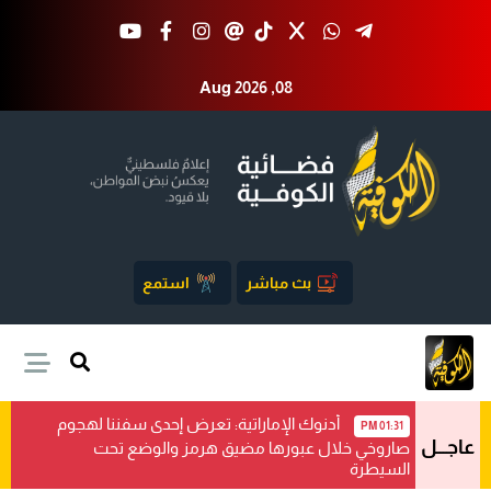
Aug 2026 ,08
بث مباشر
استمع
أدنوك الإماراتية: تعرض إحدى سفننا لهجوم
01:31 PM
عاجـــل
صاروخي خلال عبورها مضيق هرمز والوضع تحت
السيطرة