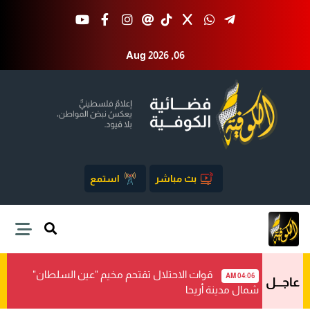
Aug 2026 ,06
بث مباشر
استمع
قوات الاحتلال تقتحم مخيم "عين السلطان"
04:06 AM
عاجـــل
شمال مدينة أريحا