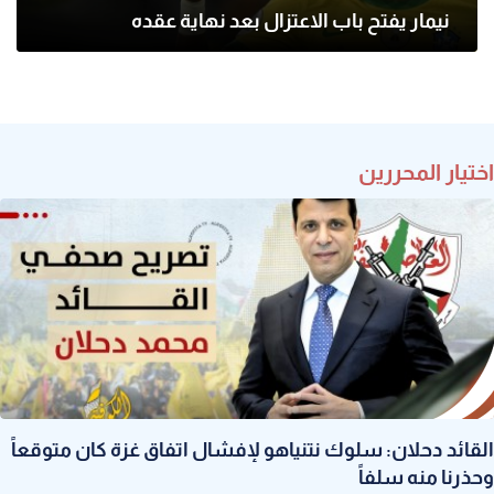
نيمار يفتح باب الاعتزال بعد نهاية عقده
اختيار المحررين
القائد دحلان: سلوك نتنياهو لإفشال اتفاق غزة كان متوقعاً
وحذرنا منه سلفاً