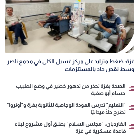
غزة: ضغط متزايد على مركز غسيل الكلى في مجمع ناصر
وسط نقص حاد بالمستلزمات
الصحة بغزة تحذر من تدهور خطير في وضع الطبيب
حسام أبو صفية
"التعليم" تدرس العودة الوجاهية للثانوية بغزة و"أونروا"
تطرح حلًا ميدانيًا
الغارديان: "مجلس السلام" يطلق أول مشروع لبناء
قاعدة عسكرية في غزة