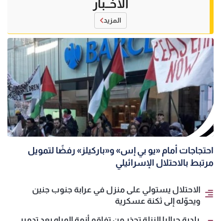
الأخــبار
المزيد
احتجاجات أمام «يو بي إس» و«باركيلز» رفضًا لتمويل
مرتبط بالاحتلال الإسرائيلي
الاحتلال يستولي على منزل في عرابة جنوب جنين
ويحوّله إلى ثكنة عسكرية
بلدية جباليا النزلة تحذر من تفاقم أزمة المياه بعد تدمير