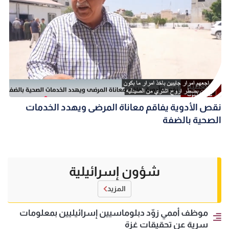
نقص الأدوية يفاقم معاناة المرضى ويهدد الخدمات
الصحية بالضفة
شؤون إسرائيلية
المزيد
موظف أممي زوّد دبلوماسيين إسرائيليين بمعلومات
سرية عن تحقيقات غزة