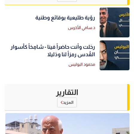
رؤية طليعية بوقائع وطنية
د.سامي الأخرس
رحَلت وأنت حاضراً فينا - شامِخاً كأسوار
القُدس رمزاً لنا ودَليلا
محمود البوليس
التقارير
المزيد