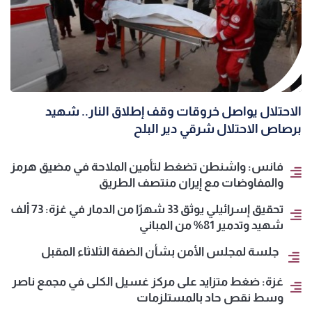
الاحتلال يواصل خروقات وقف إطلاق النار.. شهيد
برصاص الاحتلال شرقي دير البلح
فانس: واشنطن تضغط لتأمين الملاحة في مضيق هرمز
والمفاوضات مع إيران منتصف الطريق
تحقيق إسرائيلي يوثق 33 شهرًا من الدمار في غزة: 73 ألف
شهيد وتدمير 81% من المباني
جلسة لمجلس الأمن بشأن الضفة الثلاثاء المقبل
غزة: ضغط متزايد على مركز غسيل الكلى في مجمع ناصر
وسط نقص حاد بالمستلزمات