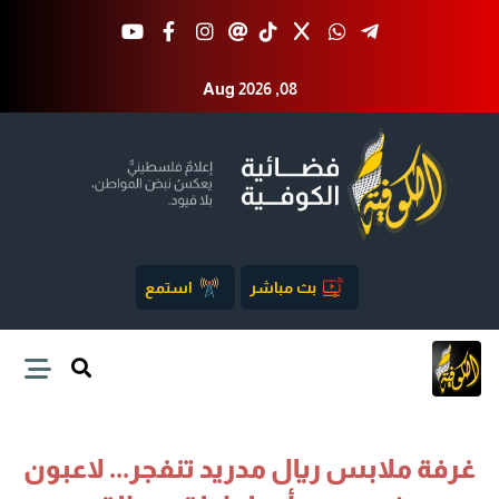
Aug 2026 ,08
بث مباشر
استمع
غرفة ملابس ريال مدريد تنفجر... لاعبون