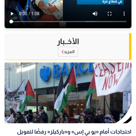
الأخــبار
المزيد
احتجاجات أمام «يو بي إس» و«باركيلز» رفضًا لتمويل