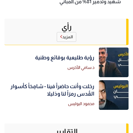
شهيد وتدمير 81% من المباني
رأي
المزيد
رؤية طليعية بوقائع وطنية
د.سامي الأخرس
رحَلت وأنت حاضراً فينا - شامِخاً كأسوار
القُدس رمزاً لنا ودَليلا
محمود البوليس
التقارير