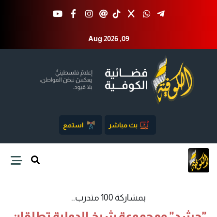
Aug 2026 ,09
بث مباشر
استمع
بمشاركة 100 متدرب..
"حشد" ومجموعة شيخ الدولية تطلقان