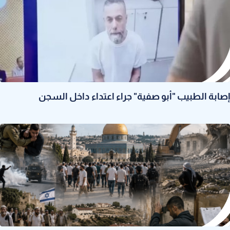
إصابة الطبيب "أبو صفية" جراء اعتداء داخل السجن