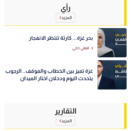
رأي
المزيد
بحر غزة... كارثة تنتظر الانفجار
د. فيفي حجي
غزة تميز بين الخطاب والموقف.. الرجوب
يتحدث اليوم ودحلان اختار الميدان
التقارير
المزيد