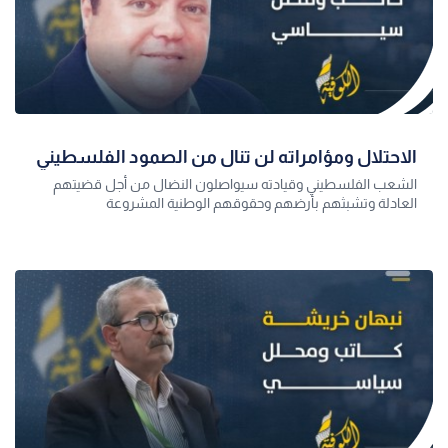
الاحتلال ومؤامراته لن تنال من الصمود الفلسطيني
الشعب الفلسطيني وقيادته سيواصلون النضال من أجل قضيتهم
العادلة وتشبثهم بأرضهم وحقوقهم الوطنية المشروعة