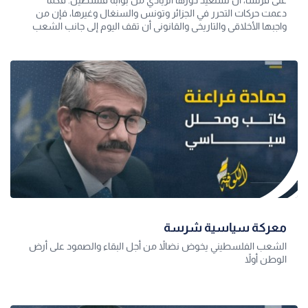
على فرنسا، أن تستعيد دورها الريادي من بوابة فلسطين. فكما
دعمت حركات التحرر في الجزائر وتونس والسنغال وغيرها، فإن من
واجبها الأخلاقي والتاريخي والقانوني أن تقف اليوم إلى جانب الشعب
الفلسطيني
معركة سياسية شرسة
الشعب الفلسطيني يخوض نضالاً من أجل البقاء والصمود على أرض
الوطن أولاً