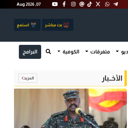
Aug 2026 ,07
بث مباشر
استمع
يو
متفرقات
الكوفية
البرامج
الأخــبار
المزيد