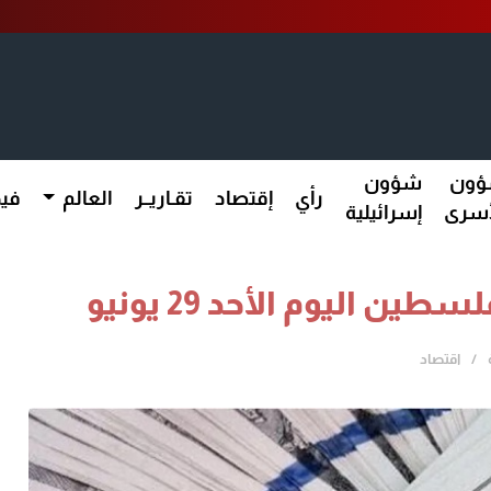
ون
شؤون
رأي
إقتصاد
تقـاريــر
العالم
فيد
أسرى
إسرائيلية
اليوم الأحد 29 يونيو
اقتصاد