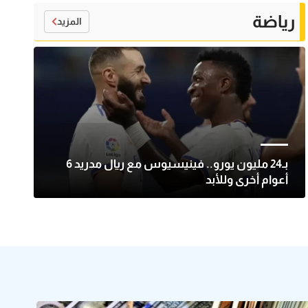
رياضة
المزيد
بـ24 مليون يورو.. فينيسيوس مع ريال مدريد 6
أعوام أخرى وللأبد