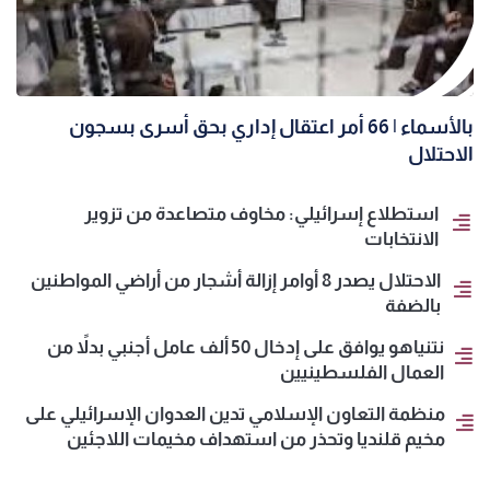
بالأسماء | 66 أمر اعتقال إداري بحق أسرى بسجون
الاحتلال
استطلاع إسرائيلي: مخاوف متصاعدة من تزوير
الانتخابات
الاحتلال يصدر 8 أوامر إزالة أشجار من أراضي المواطنين
بالضفة
نتنياهو يوافق على إدخال 50 ألف عامل أجنبي بدلاً من
العمال الفلسطينيين
منظمة التعاون الإسلامي تدين العدوان الإسرائيلي على
مخيم قلنديا وتحذر من استهداف مخيمات اللاجئين