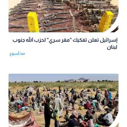
إسرائيل تعلن تفكيك "مقر سري" لحزب الله جنوب
لبنان
منذ أسبوع