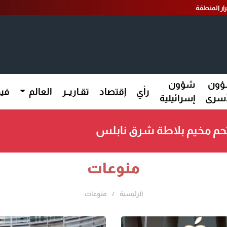
ار المنطقة
ون
شؤون
رأي
إقتصاد
تقـاريــر
العالم
فيد
أسرى
إسرائيلية
تحم مخيم بلاطة شرق نابلس
منوعات
الرئيسية
منوعات