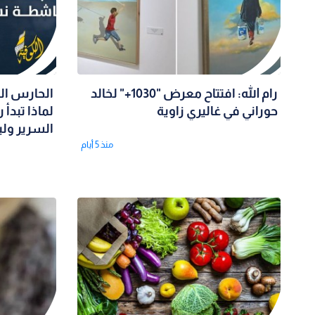
رام الله: افتتاح معرض "1030+" لخالد
الحارس ال
حوراني في غاليري زاوية
لماذا تبدأ
السرير ول
منذ 5 أيام