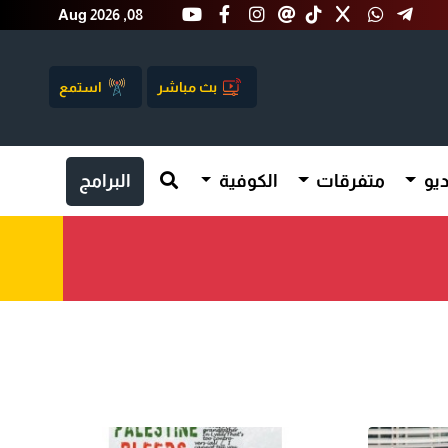
Aug 2026 ,08
بث مباشر
استمع
يو
متفرقات
الكوفية
البرامج