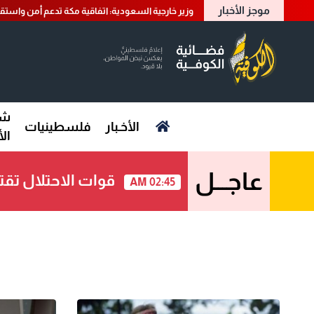
موجز الأخبار
وزير خارجية السعودية: اتفاقية مكة تدعم أمن واستقر
شؤ
الأخـبار
فلسطينيات
ال
عاجـــل
قوات الاحتلال تق
02:45 AM