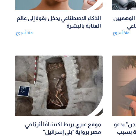
الوهميين
الذكاء الاصطناعي يدخل بقوة إلى عالم
اعي
العناية بالبشرة
منذ أسبوع
منذ أسبوع
يجن" يدعو
موقع عبري يربط اكتشافًا أثريًا في
ة بسبب
مصر برواية "بني إسرائيل"