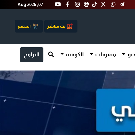
Aug 2026 ,07
بث مباشر
استمع
يو
متفرقات
الكوفية
البرامج