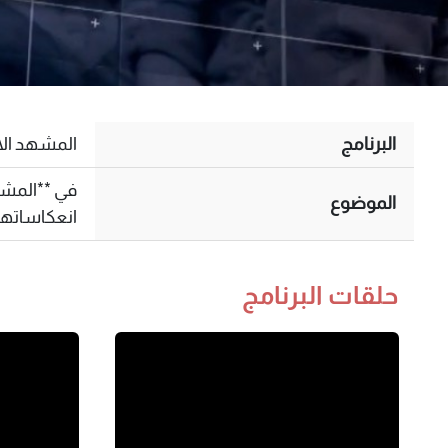
البرنامج
المشهد الا
في **المشهد
الموضوع
انعكاساتها
حلقات البرنامج