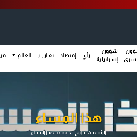
ون
شؤون
رأي
إقتصاد
تقـاريــر
العالم
فيد
أسرى
إسرائيلية
هذا المساء
الرئيسية
برامج الكوفية
هذا المساء