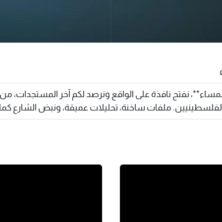
مساء**، نفتح نافذة على الواقع ونرصد لكم آخر المستجدات، من ا
الفلسطينيين. ملفات ساخنة، تحليلات عميقة، ونبض الشارع كما ه