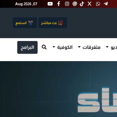
Aug 2026 ,07
بث مباشر
استمع
يو
متفرقات
الكوفية
البرامج