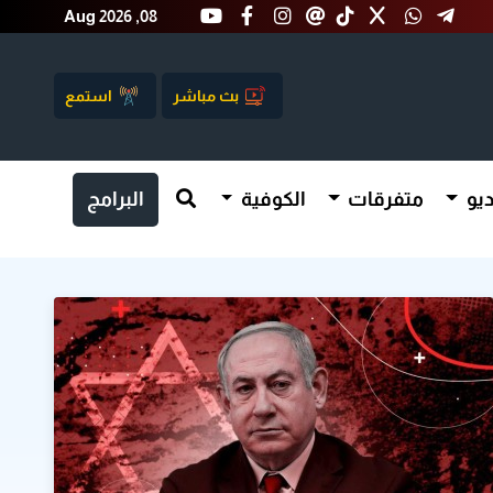
Aug 2026 ,08
بث مباشر
استمع
يو
متفرقات
الكوفية
البرامج