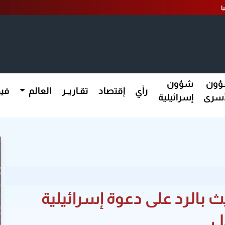
ا
ون
شؤون
رأي
إقتصاد
تقـاريــر
العالم
فيد
أسرى
إسرائيلية
ث بالرد على دعوة إسرائيلية
ل