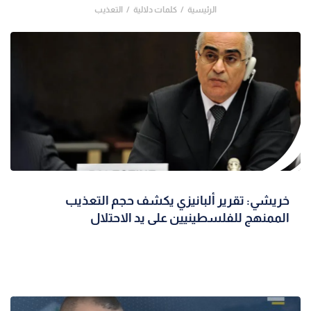
الرئيسية
كلمات دلالية
التعذيب
خريشي: تقرير ألبانيزي يكشف حجم التعذيب
الممنهج للفلسطينيين على يد الاحتلال