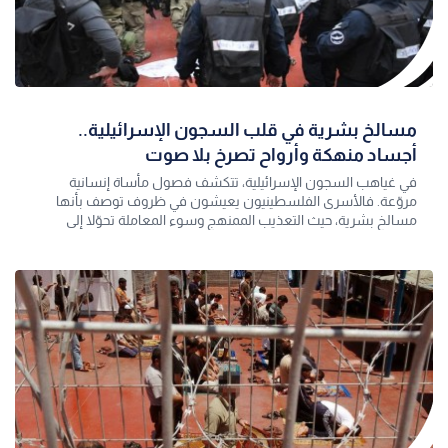
مسالخ بشرية في قلب السجون الإسرائيلية..
أجساد منهكة وأرواح تصرخ بلا صوت
في غياهب السجون الإسرائيلية، تتكشف فصول مأساة إنسانية
مروّعة. فالأسرى الفلسطينيون يعيشون في ظروف توصف بأنها
مسالخ بشرية، حيث التعذيب الممنهج وسوء المعاملة تحوّلا إلى
سياسة يومية تهدف إلى كسر إرادة الإ