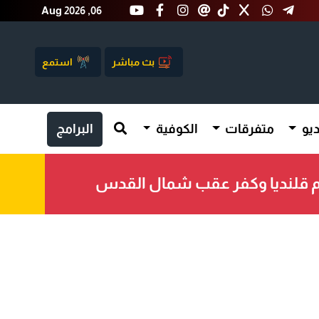
Aug 2026 ,06
بث مباشر
استمع
يو
متفرقات
الكوفية
البرامج