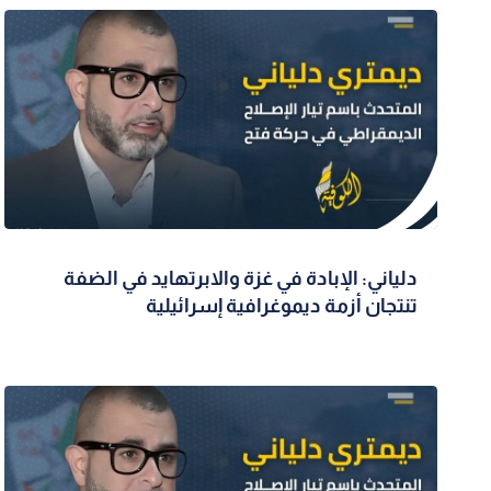
دلياني: الإبادة في غزة والابرتهايد في الضفة
تنتجان أزمة ديموغرافية إسرائيلية