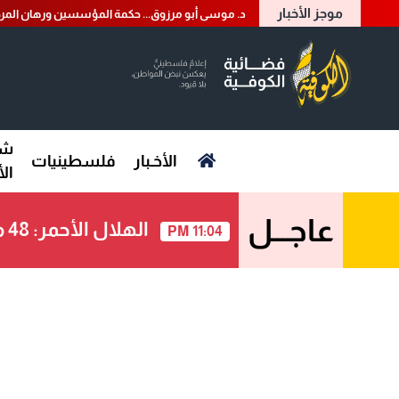
موجز الأخبار
د. موسى أبو مرزوق... حكمة المؤسسين ورهان المرح
شؤ
الأخـبار
فلسطينيات
ال
عاجـــل
الهلال الأحمر: 48 مصابا نتيجة اقتحام قوات الاحتلال لليوم الثاني مخيم قلنديا وكفر عقب شمال القدس
11:04 PM