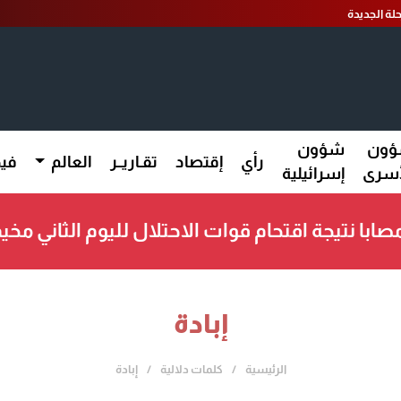
لة الجديدة
ون
شؤون
رأي
إقتصاد
تقـاريــر
العالم
فيد
أسرى
إسرائيلية
إبادة
الرئيسية
كلمات دلالية
إبادة