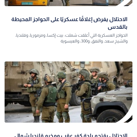
الاحتلال يفرض إغلاقًا عسكريًا على الحواجز المحيطة
بالقدس
الحواجز العسكرية التي أغلقت شملت: بيت إكسا، ومزموريا، وقلنديا،
والشيخ سعد، والنفق، و300، والعيسوية
الاحتلال يقتحم بلدة كفر عقب ومخيم قلنديا شمال