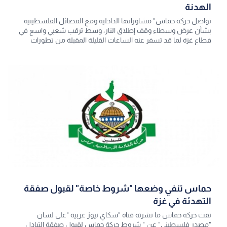
الهدنة
تواصل حركة حماس" مشاوراتها الداخلية ومع الفصائل الفلسطينية
بشأن عرض وسطاء وقف إطلاق النار، وسط ترقب شعبي واسع في
قطاع غزة لما قد تسفر عنه الساعات القليلة المقبلة من تطورات
حاسمة.
حماس تنفي وضعها "شروط خاصة" لقبول صفقة
التهدئة في غزة
نفت حركة حماس ما نشرته قناة "سكاي نيوز عربية "على لسان
"مصدر فلسطيني" عن " شروط حركة حماس لقبول صفقة التبادل