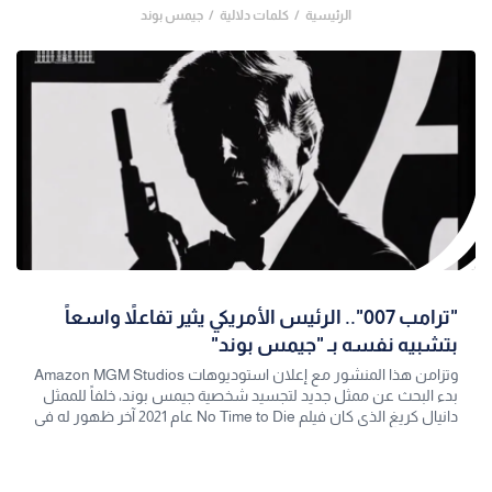
الرئيسية
كلمات دلالية
جيمس بوند
"ترامب 007".. الرئيس الأمريكي يثير تفاعلاً واسعاً
بتشبيه نفسه بـ "جيمس بوند"
وتزامن هذا المنشور مع إعلان استوديوهات Amazon MGM Studios
بدء البحث عن ممثل جديد لتجسيد شخصية جيمس بوند، خلفاً للممثل
دانيال كريغ الذي كان فيلم No Time to Die عام 2021 آخر ظهور له في
السلسلة.