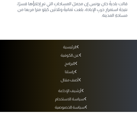
قالت بلديةُ خان يونس إن مجملَ المساحاتِ التي تم إخلاؤُها قسرًا،
نتيجةَ استمرارِ حربِ الإبادة، بلغت ثمانيةً وثلاثين كيلو مترا مربعا من
مساحةِ المدينة.
الرئيسية
عن الكوفية
البرامج
راسلنا
أضف مقال
أرشيف الإذاعة
سياسة الاستخدام
سياسة الخصوصية
التردد