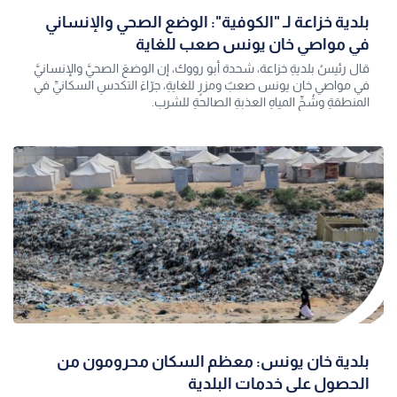
بلدية خزاعة لـ "الكوفية": الوضع الصحي والإنساني
في مواصي خان يونس صعب للغاية
قال رئيسُ بلديةِ خزاعة، شحدة أبو رووك، إن الوضعَ الصحيَّ والإنسانيَّ
في مواصي خان يونس صعبٌ ومزرٍ للغايةِ، جرّاءَ التكدسِ السكانيِّ في
المنطقةِ وشُحِّ المياهِ العذبةِ الصالحةِ للشرب.
بلدية خان يونس: معظم السكان محرومون من
الحصول على خدمات البلدية