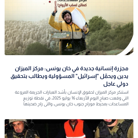
مجزرة إنسانية جديدة في خان يونس: مركز الميزان
يدين ويحمّل "إسرائيل" المسؤولية ويطالب بتحقيق
دولي عاجل
استنكر مركز الميزان لحقوق الإنسان بأشد العبارات الجريمة المروعة
التي وقعت صباح اليوم الأربعاء 16 يوليو 2025، في نقطة توزيع
المساعدات بمحيط موراج جنوب خان يونس، والتي راح ضحيتها
عشرات المدنيين الفلسطين