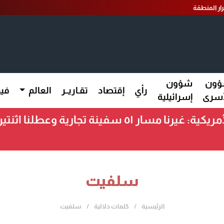
ار المنطقة
ون
شؤون
رأي
إقتصاد
تقـاريــر
العالم
فيد
أسرى
إسرائيلية
القيادة المركزية الأمريكية: غيرنا مسار ٥١ سف
سلفيت
الرئيسية
كلمات دلالية
سلفيت