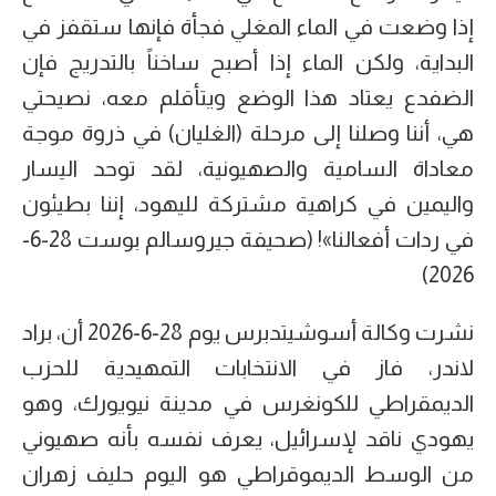
إذا وضعت في الماء المغلي فجأة فإنها ستقفز في
البداية، ولكن الماء إذا أصبح ساخناً بالتدريج فإن
الضفدع يعتاد هذا الوضع ويتأقلم معه، نصيحتي
هي، أننا وصلنا إلى مرحلة (الغليان) في ذروة موجة
معاداة السامية والصهيونية، لقد توحد اليسار
واليمين في كراهية مشتركة لليهود، إننا بطيئون
في ردات أفعالنا»! (صحيفة جيروسالم بوست 28-6-
2026)
نشرت وكالة أسوشيتدبرس يوم 28-6-2026 أن، براد
لاندر، فاز في الانتخابات التمهيدية للحزب
الديمقراطي للكونغرس في مدينة نيويورك، وهو
يهودي ناقد لإسرائيل، يعرف نفسه بأنه صهيوني
من الوسط الديموقراطي هو اليوم حليف زهران