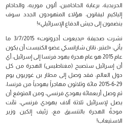
الحريدية، برعاية الحاخامين، ألون موريه، والحاخام
إلياكيم ليفانون، هؤلاء المتهودون الجدد سوف
ينضمون إلى جيش الدفاع الإسرائيلي»!
نشرت صحيفة «يديعوت أحرونوت» 3/7/2015 ما
يأتي: «اعتبر، ناتان شارانسكي عضو الكنيست أن يكون
عام 2015 هو عام هجرة يهود فرنسا إلى إسرائيل، أي
أن إسرائيل ستصبح (مغناطيس) الهجرة من كل
دول العالم، فقد وصل إلى مطار بن غوريون يوم
29-6-2015 مائة وثلاثون مهاجراً يهودياً من فرنسا،
ثم وصل أربعمائة يهودي فرنسي، ومن المتوقع أن
يصل لإسرائيل ثلاثة آلاف يهودي فرنسي، تمَّت
موجةُ الهجرة بالتنسيق مع، زئيف إلكين وزير
الاستيعاب!