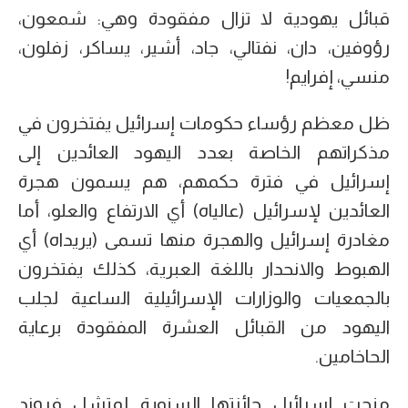
قبائل يهودية لا تزال مفقودة وهي: شمعون،
رؤوفين، دان، نفتالي، جاد، أشير، يساكر، زفلون،
منسي، إفرايم!
ظل معظم رؤساء حكومات إسرائيل يفتخرون في
مذكراتهم الخاصة بعدد اليهود العائدين إلى
إسرائيل في فترة حكمهم، هم يسمون هجرة
العائدين لإسرائيل (عالياه) أي الارتفاع والعلو، أما
مغادرة إسرائيل والهجرة منها تسمى (يريداه) أي
الهبوط والانحدار باللغة العبرية، كذلك يفتخرون
بالجمعيات والوزارات الإسرائيلية الساعية لجلب
اليهود من القبائل العشرة المفقودة برعاية
الحاخامين.
منحت إسرائيل جائزتها السنوية لمتشل فروند