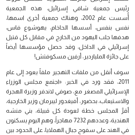
رئيس جمعية شافي إسرائيل، هذه الجمعية
أُسست عام 2002، وهناك جمعية أخرى اسمها،
نفس بنفس، أسسها الحاخام، يهوشوع فاس،
هدفها جلب اليهود من الخارج في مقابل كل قتيل
إسرائيلي في الداخل، وقد حصل مؤسسها أيضاً
على جائزة الملياردير، أرفين مسكوفتش!
سوف أنقل من ملفات التهجير ملفاً يعود إلى عام
2011، فقد ورد في الخبر: «اجتمع مجلس الوزراء
الإسرائيلي المصغر مع، صوفي لاندفر وزيرة الهجرة
والاستيعاب، بحضور، أفيغدور ليبرمان وزير الخارجية،
أقرَّ المجلس خطة لعودة كل قبيلة، بني منشه
الهندية، وعددهم 7232 مهاجراً، وهم اليوم يسكنون
في الهند على سفوح جبال الهملايا، على الحدود بين