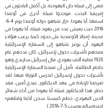
تنتمي إلى قبيلة دان اليهودية، بل أكمل الباحثون في
إفريقيا البحث، فوجدوا قبيلة أخرى في أوغندا
اسمها، أبا يهودا: «زار نتنياهو دولة أوغندا يوم 4-6-
2016 حيث يعيش عدد من يهود قبيلة، أبا يهودا في
مدينة، إمبالا الأوغندية على حدود كينيا، يرغب هؤلاء
اليهود أن يوعز نتنياهو إلى السفارة الإسرائيلية
بمنحهم تأشيرات دخول لإسرائيل، كان عددهم عام
1928 ثمانية آلاف يهودي، قال إسرائيل ساريدي وهو
حاخام الطائفة: نأمل أن تمنحنا السفارة الإسرائيلية
تأشيرات دخول لإسرائيل لندرس التوراة فيها، لقد
تعرضنا للإبادة في عهد الديكتاتور، عيدي أمين، فقد
حظر هذا الديكتاتور قبيلة أبا يهودا من أداء شعائر
الدين اليهودي، حطم كنيسنا، سجن آباءنا وقتلهم»
(جيروسالم بوست 5-7-2016 ).