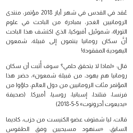
عُقد في القدس في شهر أيار 2018 مؤتمر، منتدى
الرومانيين الغجر، بمبادرة من الباحث في علوم
التوراة، شموئيل أفيوكيا، الذي اكتشف هذا الباحث
أنَّ سكان رومانيا ينتمون إلى قبيلة، شمعون
اليهودية المفقودة!
قال: «لماذا لا يتحقق حلمي؟ سوف أُثبت أن سكان
رومانيا هم يهود، من قبيلة شمعون»، حضر هذا
المؤتمر مئات الرومانيين من دول العالم، جاؤوا من
فرنسا، فنلندا، إسبانيا، روسيا، أميركا. (صحيفة
«يديعوت أحرونوت» 5-5-2018)
قالت، ليا شمتوف عضو الكنيست من حزب، كاديما
السابق: «سنهود مسيحيين وفق الطقوس