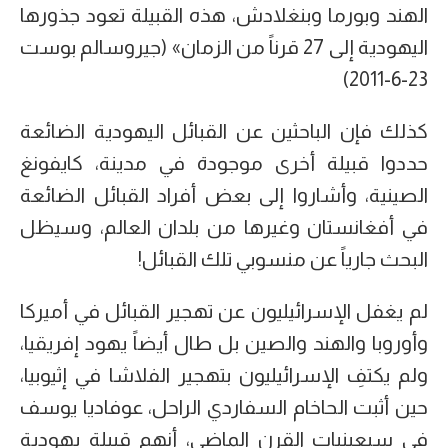
الهند وبورما وبنغلادش، هذه القبيلة تعود جذورها
اليهودية إلى 27 قرناً من الزمان» (جيروسالم بوست
23-6-2011)
كذلك فإن الباحثين عن القبائل اليهودية الضائعة
حددوا قبيلة أخرى موجودة في مدينة، كايفونغ
الصينية، وأشاروا إلى بعض أفراد القبائل الضائعة
في أفغانستان وغيرها من بلدان العالم، وسيظل
البحث جارياً عن منسوبي تلك القبائل!
لم يغفل الإسرائيليون عن تهجير القبائل في أميركا
وأوروبا والهند والصين بل طال أيضاً يهود إفريقيا،
ولم يكتفِ الإسرائيليون بتهجير الفلاشا في إثيوبيا،
حين أثبت الحاخام السفاردي الراحل، عوفاديا يوسف
في سبعينيات القرن الماضي، أنهم قبيلة يهودية