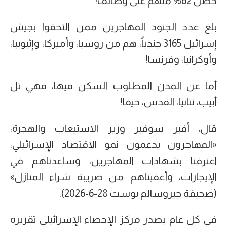
حصل 62% منهم على وظائف!
بلغ عدد الجنود المهاجرين ممن التحقوا بجيش
إسرائيل 3165 جندياً، هم من روسيا، وأميركا، وإثيوبيا،
وأوكرانيا، وفرنسا!
أما عن المدن المطلوب السكن فيها، فهي تل
أبيب، نتانيا، القدس، حيفا!
قال، أفير سوفير وزير الاستيعاب والهجرة:
«المهاجرون يدعمون نمو الاقتصاد الإسرائيلي،
اعترفنا بشهادات المهاجرين، وساعدناهم في
الإيجارات، وأعفيناهم من ضريبة شراء المنازل»
(صحيفة جيروسالم بوست 28-6-2026).
في كل عام يصدر مركز الإحصاء الإسرائيلي تقريره