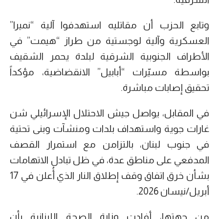
وتابع الحزب أن مقاتليه استهدفوا آلية “نميرا”
العسكرية وآلية لوجستية من طراز “هيمت” في
الأطراف الجنوبية الشرقية لبلدة يحمر الشقيف
بواسطة مسيّرات “أبابيل” الانقضاضية، مؤكداً
تحقيق إصابات مباشرة.
في المقابل، يواصل جيش الاحتلال الإسرائيلي شن
غارات جوية واستهداف بلدات ومنشآت وبنى تحتية
في جنوب لبنان، بالتزامن مع استمرار القصف
المدفعي على مناطق عدة، في ظل تبادل الاتهامات
بشأن خرق اتفاق وقف إطلاق النار الذي أُعلن في 17
أبريل/نيسان 2026.
من جهتها، أفادت وزارة الصحة اللبنانية بأن