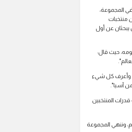
في المجموعة،
جح أي منتخب من منتخبات
ن يبحثان عن أول
ومه، حيث قال:
الم".
. وأعرف كل شيء
ن آسيا".
 قدرات المنتخبين
هم، وننهي المجموعة