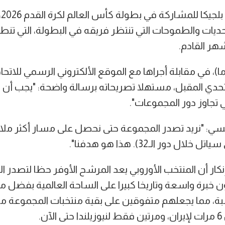
مع
ديات والطموحات التي تنتظر فريقه في البطولة، التي تنطلق
هر القادم.
ى غارسيا (62 عاما)، في مقابلة أجراها مع الموقع الألكتروني الرسمي للا
لتحدي المقبل، مستهلا تصريحاته برسالة واضحة: "يجب أن ن
ي تجاوز دور المجموعات".
سي: "نريد تصدر المجموعة حتى نحصل على مسار أكثر مل
ل دور الـ32). هذا هو هدفنا".
نكار أن المنتخب الأوروبي يعد المرشح الأوفر حظا لتصدر ا
ون خبرة واسعة وتاريخا كبيرا على الساحة العالمية بفض
 خلال 14 مناسبة، مما يجعلهم متفوقين على بقية منتخبات المجموع