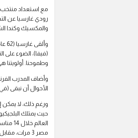
رودي غارسيا عن التح
والمكسيك وكندا الش
وألق
(فيفا)، الضوء على ا
وطموحنا. أولويتنا ه
وأضاف المدرب الفرن
الأحوال أن نبقى (في سياتل خلا
ورغم ذلك، لا يمكن إ
حيث يمتلك البلجيكي
العالم
مصر 3 مرات، مقابل 6 مرات لإيران، ومرتين فقط لنيوزيلندا حتى الآن.