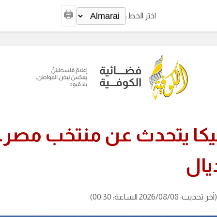
🖨️
اختر الخط:
يكا يتحدث عن منتخب مصر.
يال