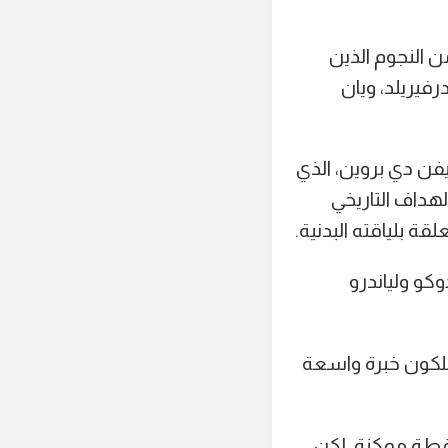
ديد من النجوم الذين
 كل من توبي ألدرفيريلد، ويان
فن دي بروين، الذي
لهداف التاريخي
ة بلياقته البدنية.
كو ولياندرو
ملكون خبرة واسعة
نقطة ممكنة. لكن