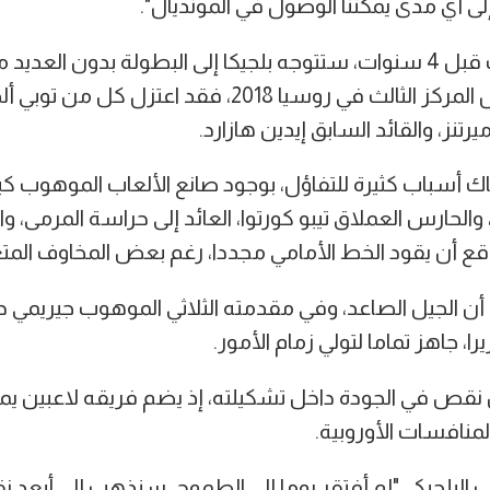
لى أي مدى يمكننا الوصول في المونديال".
وعلى عكس ما حدث قبل 4 سنوات، ستتوجه بلجيكا إلى البطولة بدون الع
ساعدوها على احتلال المركز الثالث في روسيا 2018، فقد اعتزل
تنز، والقائد السابق إيدين هازارد.
اك أسباب كثيرة للتفاؤل، بوجود صانع الألعاب الموهوب كي
والحارس العملاق تيبو كورتوا، العائد إلى حراسة المرمى، وا
وقع أن يقود الخط الأمامي مجددا، رغم بعض المخاوف المتعلق
 أن الجيل الصاعد، وفي مقدمته الثلاثي الموهوب جيريمي دو
ا، جاهز تماما لتولي زمام الأمور.
ن نقص في الجودة داخل تشكيلته، إذ يضم فريقه لاعبين ي
منافسات الأوروبية.
البلجيكي "لم أفتقر يوما إلى الطموح. سنذهب إلى أبعد 