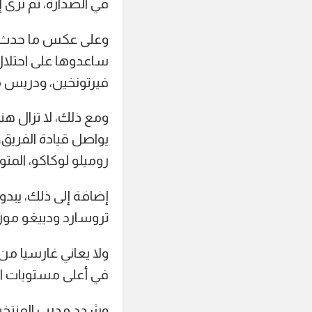
في الصدارة، ثم نرى إ
فيرتونخين، ودريس مير
ومع ذلك، لا تزال هن
يواصل قيادة الفريق، 
روميلو لوكاكو، المت
إضافة إلى ذلك، يبدو
تروسارد ودييغو مورير
ولا يعاني غارسيا م
في أعلى مستويات ال
وشدد مدرب المنتخب 