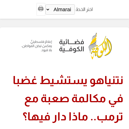
🖨️
اختر الخط:
نتنياهو يستشيط غضبا
في مكالمة صعبة مع
ترمب.. ماذا دار فيها؟