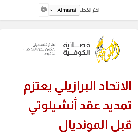
🖨️
اختر الخط:
الاتحاد البرازيلي يعتزم
تمديد عقد أنشيلوتي
قبل المونديال