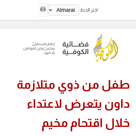
🖨️
اختر الخط:
طفل من ذوي متلازمة
داون يتعرض لاعتداء
خلال اقتحام مخيم