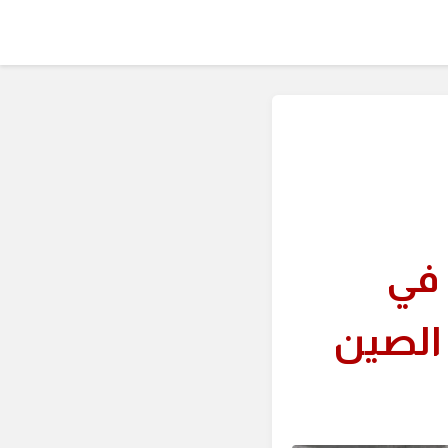
 في
الصين