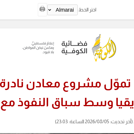
🖨️
اختر الخط:
موّل مشروع معادن نادرة
قيا وسط سباق النفوذ مع 