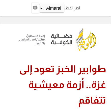
🖨️
اختر الخط:
طوابير الخبز تعود إلى
غزة.. أزمة معيشية
تتفاقم