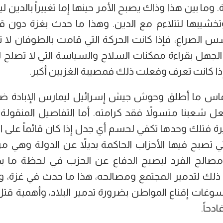
ما بين هذا وذاك يصبح الأمر حينها إما تغييراً بالدين ل
 وتخشيبها لتتلاءم مع الدين. وهذا ما حدث بغزة دون 
 الصراع، فإذا كانت الحركة التي قامت بالطوفان لا 
لجهل بقراءة ممكنات السلاح والسياسة التي لا تصلح ل
إذا كانت تعرف وفعلت ذلك فمصيبة الغزيين أكبر.
ماس ما أطلق وحوش جيش إسرائيل ليمارس الإبادة ضد
 شعبنا متسولاً فقد كرامته. أما التفاصيل المنقولة ي
يرة فتلك وحدها تكفي لحسم أي جدل إذا كان قائماً على ا
ي تصبح فيها الأحزاب الحاكمة بديلاً عن الدولة وهي م
صالح الفرد ليصبح الدفاع عن الحزب في لحظة ما بدي
ذلك لتدمير المجتمع ومصالحه، هذا ما حدث في غزة، وا
سوغات إقناع المواطن بضرورة تدمير البلاد، وأهمية قتل ا
دحاً.