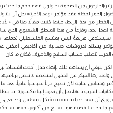
ة والخارجون من الصدمة يحاولون فهم حجم ما حدث ولم
اء الحمر لحظة عقد مؤتمر «وعد الآخرة» بدل أن يتناولوه
 الخطر من هذا الربط، حينها كتبت مقالاً هنا في «الأي
 لهذا الحد، وفزعاً من هذا المنطق الشعبوي الذي ساد 
ة سيستدعي هزيمةً ليس بمتسع الفلسطيني تحملها، وي
لمؤتمر يستند لدروشات حسابية من أكاديمي أمضى عم
 الحرب تتطلب حساب السلاح والذخيرة... فكان ما كان.
لكن ينبغي أن يساهم ذلك بإنهاء جدل أحدث انقساماً بي
عتذارها المبكر عن الدخول لمنظمة لا تحمل برنامجها ال
أمر وحماس بحاجة لأن تصبح حزباً سياسياً عادياً، بعد 
انيات لتجرب ذاتها، قبل أن تعود إلينا مكسورة، ما يتطل
ري أن يعيد صياغة نفسه بشكل منطقي وطبيعي، إلا 
م ما حدث للقضية هو السابع من أكتوبر، حينها ستحكم 