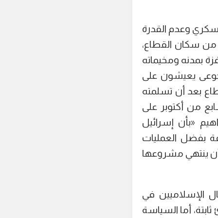
عسكري وعدم القدرة
 من سكان القطاع،
زة بمدنه ومخيماته
وجوعى يعيشون على
طاع بعد أن تسلمته
بع من أكتوبر على
هيم «بأن إسرائيل
في الضفة بفضل العمليات
 أن ينتهي مشروعها
غال الإسلاميين في
ثابتة، أما السياسة