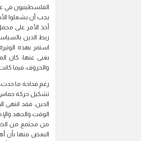
الفلسطينيون في غز
يجب أن يشعلوا الأضو
أخذ الأمر على محمل
ربط الدين بالسياسة
استمر بهذه الوتير
بغنى عنها، كان ا
والحروف، فيما كانت
رغم فداحة ما حدث، 
تشكيل حركة حماس وا
الدين، فقد انتهى ال
الوقت والجهد والإمك
من مجتمع من الضرو
البعض منها بأن أه