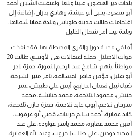
بلدات دير الغصون، عنبتا وبلعا، واعتقلت الشبان أحمد
أبو سعود، يحيى أبو عيشة، وهادي بدران، إضافة إلى
اقتحامات طالت مدينة طوباس وبلدة عقابا شمالها،
وبلدة بيت أمر شمال الخليل.
أما في مدينة دورا والقرى المحيطة بها، فقد نفذت
قوات الاحتلال حملة اعتقالات هي الأوسع، طالت 20
مواطناً بينهم: شامخ عبد الرحيم النمورة، حمزة نادر
أبو هليل، مؤمن ماهر المسالمة، تامر منير الشرحة،
ضياء نبيل نعمان الدرابيع، أيمن علي طبيش، عمر
حنتش، محمود التلاحمة، محمد حناتشة، محمد
سرحان تلاحم، أيوب عايد تلاحمة، حمزة مازن تلاحمة،
كايد عمايرة، أحمد سالم حريبات، قصي أبو عرقوب،
أمين محمد عمايرة، محمد ياسر عواودة، علي عبد
المجيد دودين، علي طالب الحروب، وعبد الله العمايرة.