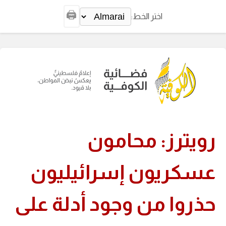
🖨️
اختر الخط:
رويترز: محامون
عسكريون إسرائيليون
حذروا من وجود أدلة على