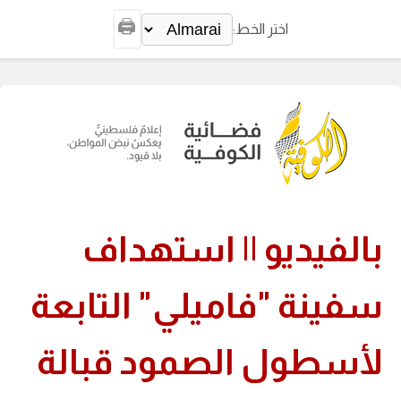
🖨️
اختر الخط:
بالفيديو || استهداف
سفينة "فاميلي" التابعة
لأسطول الصمود قبالة