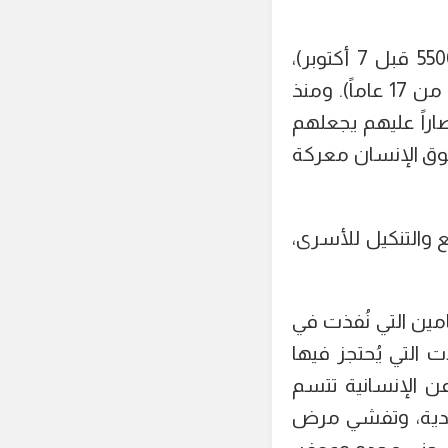
والمعروف أن عدد الأسرى الفلسطينيين يصل إلى 10800 شخص (كان 5500 قبل 7 أكتوبر)،
بينهم 50 أسيرة من النساء و3629 أسيراً إدارياً (بلا تهمة)، و450 طفلاً (أقل من 17 عاماً). ومنذ
راً عليهم يجعلهم
وق الإنسان معركة
 والتنكيل للأسرى،
مين التي نُفذت في
202، إلى مختلف المعتقلات التي يُحتجز فيها
دة عن الإنسانية تتسم
جسدية، وتفشي مرض