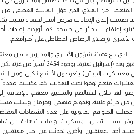
 بين صفوفهم، بمن في ذلك الأطفال المحتجزون في 
 المنهجي من العلاج، الذي حوّل الغالبية العظمى من
قد تضمنت إحدى الإفادات تعرض أسير لاعتداء تسبب بكس
تر» إطفاء السجائر في جسده. كما أوردت إفادات أخر
 الأسرى، وإطلاق الرصاص المطاطي على أطرافهم.
لنادي مع «هيئة شؤون الأسرى والمحررين»، فإن معتقل
لا يعرف عددهم الدقيق بعد (إسرائيل تعترف بوجو
ي معسكرات الجيش)، يتعرضون لأبشع تنكيل. ومن الشه
العشرات منهم توفوا تحت التعذيب، كما عكست مجدداً 
ّضوا لها خلال اعتقالهم والتحقيق معهم، بالإضافة إ
هون من جرائم طبية، وتجويع منهجي، وحرمان وسلب مستم
صلت الطواقم القانونية على هذه الشهادات المقتضبة
وفر، سديه تيمان، المسكوبية. ونقلت شهادة عن قيا
جسد أحد المعتقلين، وأخرى تحدثت عن إجبار معتقلين