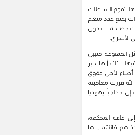
ها، تقوم السلطات
رات بمنع عدد منهم
اء موكليهم. ومنذ 7 أكتوبر (تشرين الأول) 2023، فتحت مصلحة السجون
الممنوعة، فتبين
 عائلته أنها بخير
 أطباء لأجل حقوق
الله قررت معاقبته
 محامياً يهودياً
لى قاعة المحكمة،
خلهم. فانتقم منها