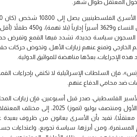
دخول المعتقل طوال شهر.
السجون سياسة جديدة، تشدد فيها القمع وتفرض حصا
 الخارجي وتمنع عنهم زيارات الأهل. وتخوض حركات حق
ذه الإجراءات، بعدّها مناهضة للمواثيق الدولية.
»، فإن السلطات الإسرائيلية لا تكتفي بإجراءات القمع
ات ضد محامي الدفاع عنهم.
لأسير الفلسطيني، صدر قبل أسبوعين، فإن زيارات المحا
الفترة الواقعة بين الأول ومنتصف يوليو (تموز) 5
لأسرى (عددها 23 معتقلاً)، تفيد بأن الأسرى يعانون من ظروف بعي
ائم المستمرة، ومن أبرزها: سياسة تجويع، واعتداءات 