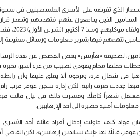
الحصار الذي تفرضه على الأسرى الفلسطينيين في سجون
ة المحامين الذين يدافعون عنهم. فتهددهم وتصدر قرا
من دخول السجون ولق
امين، لصحيفة «هآرتس» بعض القصص عن هذه الرسائل 
حظات حملها محام يهودي لطبيب من غزة أسير، تخبره فيها
اهيا في شمال غزة، وترجوه ألا يقلق عليها وأن رابطة
فيها جددت صرف راتبه. لكن إدارة سجن عوفر قرب رام 
عتقل شهراً كاملاً. وفسرت ذلك في بيان قالت فيه إن
معلومات أمنية خطيرة إلى أحد الإرهابيين.
ان عواد كيف حاولت إدخال أفراد عائلة أحد الأسرى إ
فر، قائلاً لها «إنك تساندين إرهابيين». لكن القاضي أد