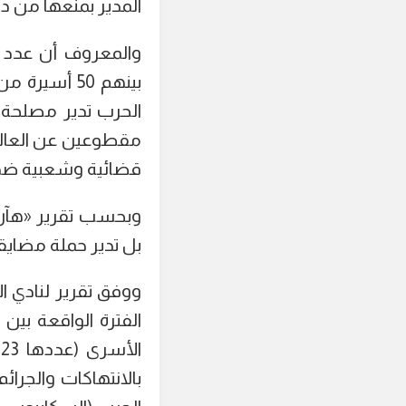
المدير بمنعها من 
الحرب تدير مصلحة 
مقطوعين عن العالم
قضائية وشعبية ضد ه
وبحسب تقرير «هآرتس
بل تدير حملة مضايق
ووفق تقرير لنادي ا
ا
بالانتهاكات والجر