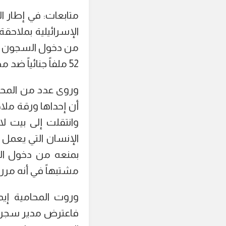
متابعات: في إطار 
الإسرائيلية بملاحق
52 ملفاً جنائياً ضد محامين تتهمهم فيها بتمرير معلومات ورسائل ممنوعة إلى الأسرى.
وروى عدد من المح
أن إحداها ورقة ملا
وانتقلت إلى بيت ل
الإنسان التي يعمل 
بمنعه من دخول الم
مشتبهاً في أنه مرر 
وروت المحامية إيم
فاعترض مدير سجن عو