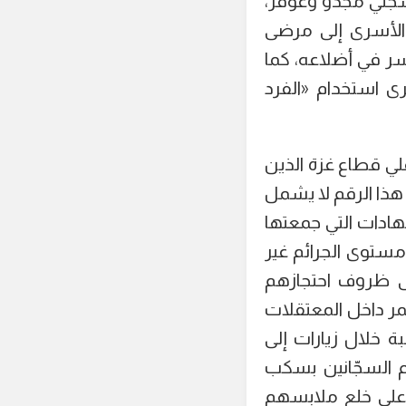
سجني مجدو وعوفر،
 الأسرى إلى مرضى
ر في أضلاعه، كما
ى استخدام «الفرد
ي قطاع غزة الذين
د 2454 أسيراً من غزة، لكن هذا الرقم لا يشمل
ادات التي جمعتها
مستوى الجرائم غير
لى ظروف احتجازهم
ر داخل المعتقلات
 خلال زيارات إلى
م السجّانين بسكب
 على خلع ملابسهم