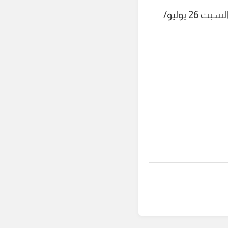
رام الله - جاءت أسعار صرف العملات الأجنبية مقابل الشيكل الإسرائيلي، اليوم السبت 26 يوليو/