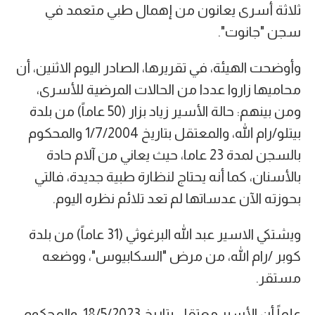
ثلاثة أسرى يعانون من إهمال طبي متعمد في
سجن "جانوت".
وأوضحت الهيئة، في تقريرها، الصادر اليوم الاثنين، أن
محاميها زاروا عددا من الحالات المرضية للأسرى،
ومن بينهم: حالة الأسير زياد بزار (50 عاماً) من بلدة
بيتلو/رام الله، والمعتقل بتاريخ 1/7/2004 والمحكوم
بالسجن لمدة 23 عاما، حيث يعاني من آلام حادة
بالأسنان، كما أنه يحتاج لنظارة طبية جديدة، فالتي
بحوزته الآن عدساتها لم تعد تلائم نظره اليوم.
ويشتكي الاسير عبد الله البرغوثي (31 عاماً) من بلدة
كوبر /رام الله، من مرض "السكابيوس"، ووضعه
مستقر.
علماً أن الأسير معتقل بتاريخ 18/5/2023، والمحكوم