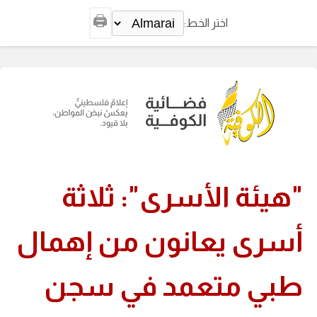
🖨️
اختر الخط:
"هيئة الأسرى": ثلاثة
أسرى يعانون من إهمال
طبي متعمد في سجن