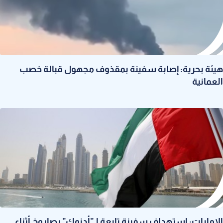
هيئة بحرية: إصابة سفينة بمقذوف مجهول قبالة خصب
العمانية
الإمارات: استهداف سفينة تابعة لـ”أدنوك” بصاروخ أثناء