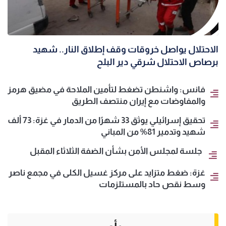
الاحتلال يواصل خروقات وقف إطلاق النار.. شهيد
برصاص الاحتلال شرقي دير البلح
فانس: واشنطن تضغط لتأمين الملاحة في مضيق هرمز
والمفاوضات مع إيران منتصف الطريق
تحقيق إسرائيلي يوثق 33 شهرًا من الدمار في غزة: 73 ألف
شهيد وتدمير 81% من المباني
جلسة لمجلس الأمن بشأن الضفة الثلاثاء المقبل
غزة: ضغط متزايد على مركز غسيل الكلى في مجمع ناصر
وسط نقص حاد بالمستلزمات