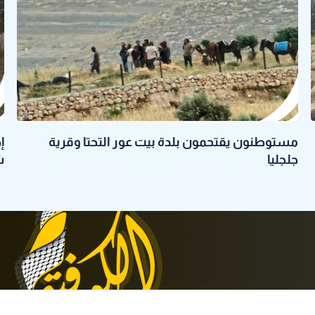
مستوطنون يقتحمون بلدة بيت عور التحتا وقرية
إ
جلجليا
ش