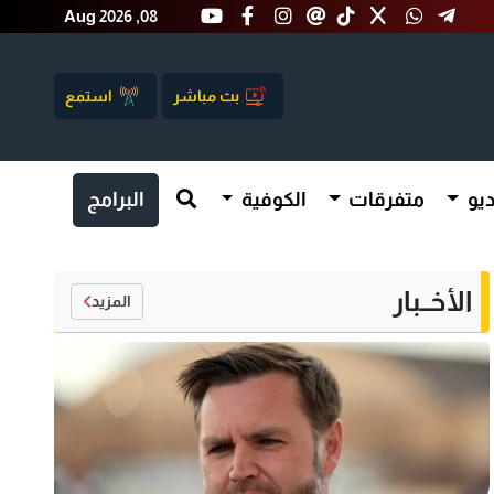
Aug 2026 ,08
بث مباشر
استمع
يو
متفرقات
الكوفية
البرامج
الأخــبار
المزيد