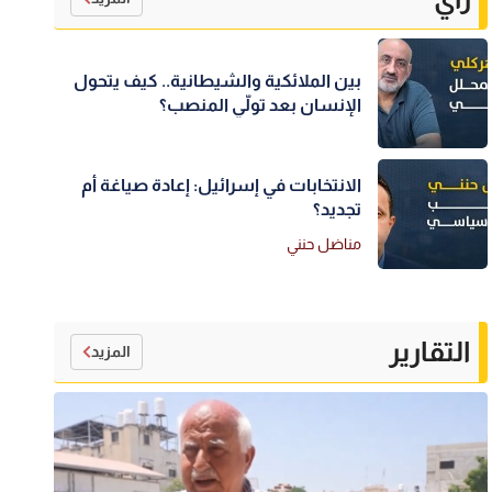
بين الملائكية والشيطانية.. كيف يتحول
الإنسان بعد تولّي المنصب؟
الانتخابات في إسرائيل: إعادة صياغة أم
تجديد؟
مناضل حنني
التقارير
المزيد