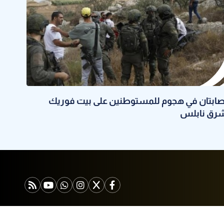
صابتان في هجوم للمستوطنين على بيت فوريك
رق نابلس