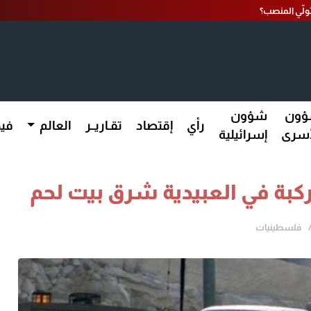
تولّي المنصب؟
ون
شؤون
رأي
إقتصاد
تقـاريــر
العالم
فيد
أسرى
إسرائيلية
كبة في العبيدية شرق بيت لحم
فلسطينيات